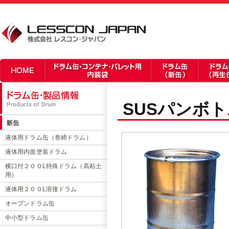
SUSパンボト
液体用ドラム缶（巻締ドラム）
液体用内面塗装ドラム
横口付２００L特殊ドラム（高粘土
用）
液体用２００L溶接ドラム
オープンドラム缶
中小型ドラム缶