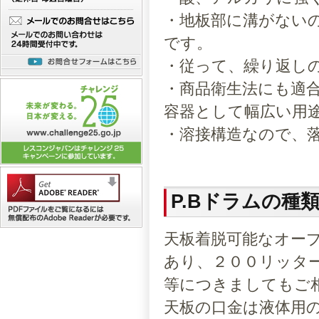
・地板部に溝がない
です。
・従って、繰り返し
・商品衛生法にも適
容器として幅広い用
・溶接構造なので、
P.Bドラムの種
天板着脱可能なオー
あり、２００リッター
等につきましてもご
天板の口金は液体用